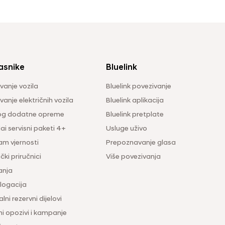
asnike
Bluelink
vanje vozila
Bluelink povezivanje
anje električnih vozila
Bluelink aplikacija
og dodatne opreme
Bluelink pretplate
i servisni paketi 4+
Usluge uživo
am vjernosti
Prepoznavanje glasa
čki priručnici
Više povezivanja
anja
ogacija
lni rezervni dijelovi
ni opozivi i kampanje