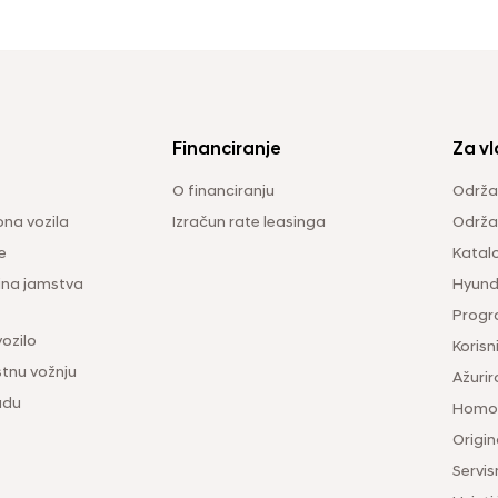
Financiranje
Za vl
O financiranju
Održa
na vozila
Izračun rate leasinga
Održav
e
Katal
ina jamstva
Hyunda
Progr
vozilo
Korisni
tnu vožnju
Ažurir
udu
Homol
Origina
Servis