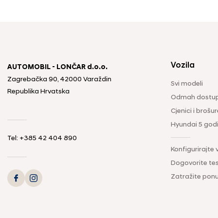
Vozila
AUTOMOBIL - LONČAR d.o.o.
Zagrebačka 90, 42000 Varaždin
Svi modeli
Republika Hrvatska
Odmah dostup
Cjenici i brošur
Hyundai 5 god
Tel:
+385 42 404 890
Konfigurirajte 
Dogovorite tes
Zatražite pon