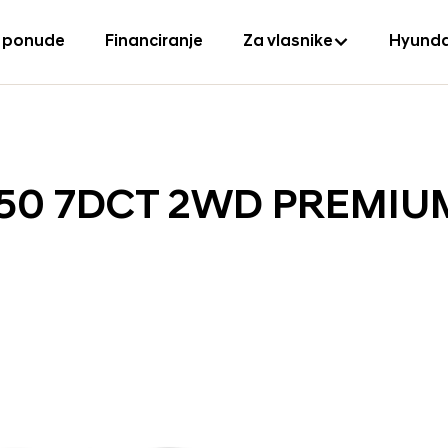
 ponude
Financiranje
Za vlasnike
Hyunda
 150 7DCT 2WD PREMIU