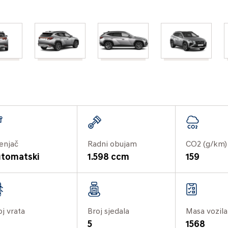
enjač
Radni obujam
CO2 (g/km)
tomatski
1.598 ccm
159
oj vrata
Broj sjedala
Masa vozila
5
1568