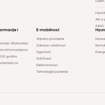
Uvjeti
Hyund
Akt o
0800 1
ormacije i
E-mobilnost
Hyun
Vrijedno promjene
Novos
macije i školovanja
Zabava i udobnost
Konta
čkim informacijama
Sigurnost
Energ
026. godinu
Održivost
aterijala za
Elektromotori
Tehnologija punjenja