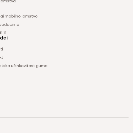
 jamstva
ai mobilno jamstvo
 podacima
1 11
dai
ti
kt
etska učinkovitost guma