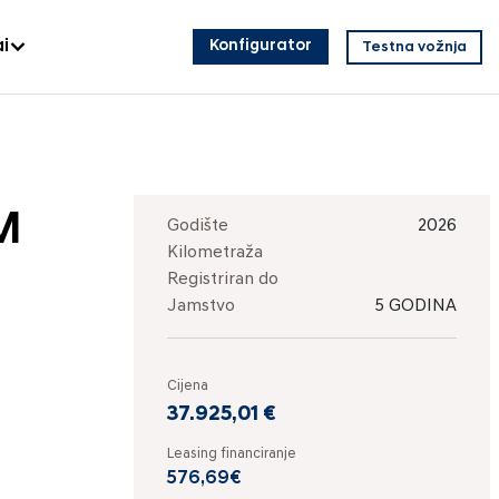
i
Konfigurator
Testna vožnja
M
Godište
2026
Kilometraža
Registriran do
Jamstvo
5 GODINA
Cijena
37.925,01 €
Leasing financiranje
576,69€