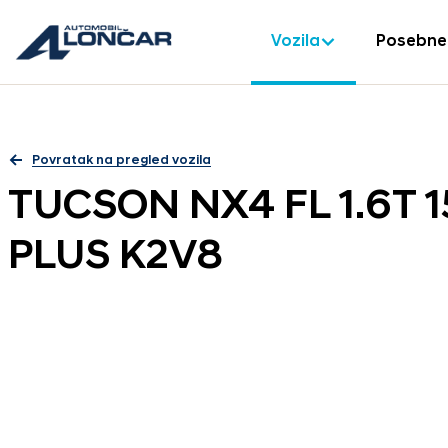
Vozila
Posebne
Povratak na pregled vozila
TUCSON NX4 FL 1.6T
PLUS K2V8