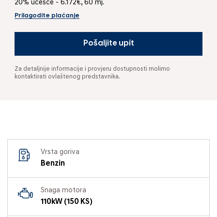
20% učešće - 6.172€, 60 mj.
Prilagodite plaćanje
Pošaljite upit
Za detaljnije informacije i provjeru dostupnosti molimo
kontaktirati ovlaštenog predstavnika.
Vrsta goriva
Benzin
Snaga motora
110kW (150 KS)