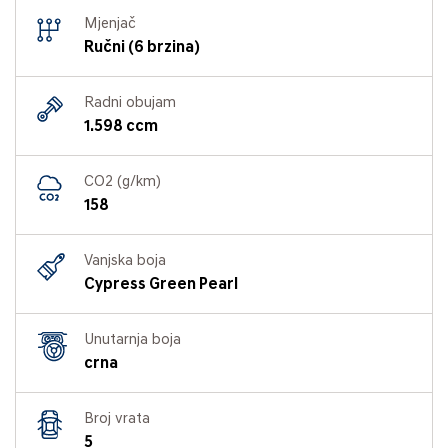
Mjenjač
Ručni (6 brzina)
Radni obujam
1.598 ccm
CO2 (g/km)
158
Vanjska boja
Cypress Green Pearl
Unutarnja boja
crna
Broj vrata
5