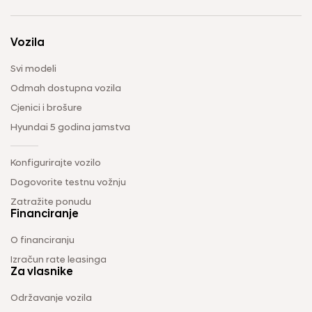
Vozila
Svi modeli
Odmah dostupna vozila
Cjenici i brošure
Hyundai 5 godina jamstva
Konfigurirajte vozilo
Dogovorite testnu vožnju
Zatražite ponudu
Financiranje
O financiranju
Izračun rate leasinga
Za vlasnike
Održavanje vozila