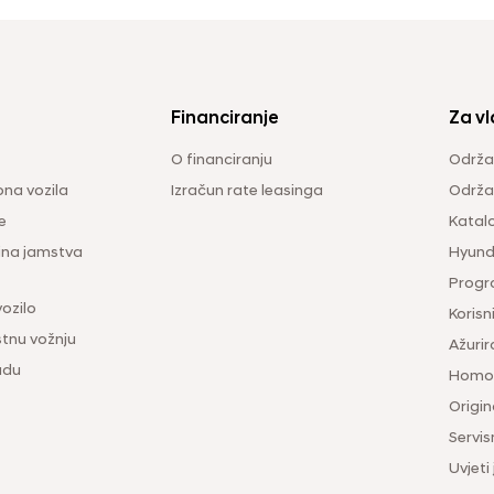
Financiranje
Za vl
O financiranju
Održa
na vozila
Izračun rate leasinga
Održav
e
Katal
ina jamstva
Hyunda
Progr
vozilo
Korisni
tnu vožnju
Ažurir
udu
Homol
Origina
Servis
Uvjeti