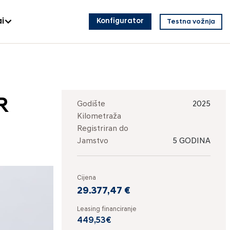
i
Konfigurator
Testna vožnja
R
Godište
2025
Kilometraža
Registriran do
Jamstvo
5 GODINA
Cijena
29.377,47 €
Leasing financiranje
449,53€