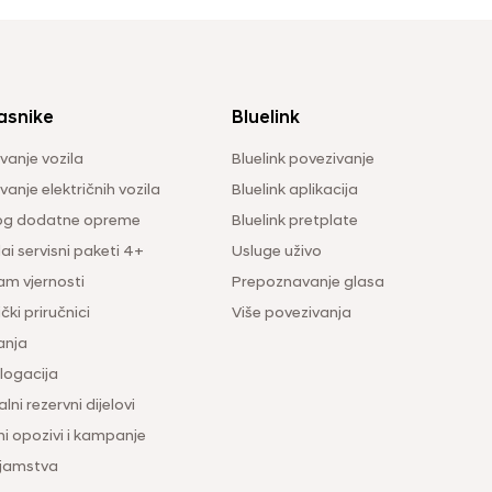
asnike
Bluelink
vanje vozila
Bluelink povezivanje
anje električnih vozila
Bluelink aplikacija
og dodatne opreme
Bluelink pretplate
i servisni paketi 4+
Usluge uživo
am vjernosti
Prepoznavanje glasa
čki priručnici
Više povezivanja
anja
ogacija
lni rezervni dijelovi
ni opozivi i kampanje
 jamstva