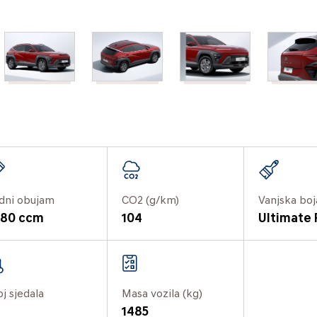
dni obujam
CO2 (g/km)
Vanjska boj
580 ccm
104
Ultimate
oj sjedala
Masa vozila (kg)
1485