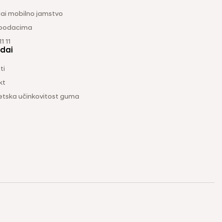
ai mobilno jamstvo
 podacima
1 11
dai
ti
kt
etska učinkovitost guma