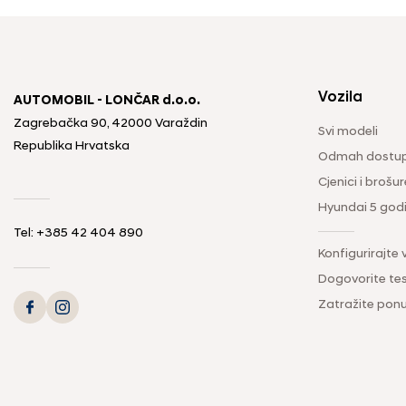
Vozila
AUTOMOBIL - LONČAR d.o.o.
Zagrebačka 90, 42000 Varaždin
Svi modeli
Republika Hrvatska
Odmah dostup
Cjenici i brošur
Hyundai 5 god
Tel:
+385 42 404 890
Konfigurirajte 
Dogovorite tes
Zatražite pon