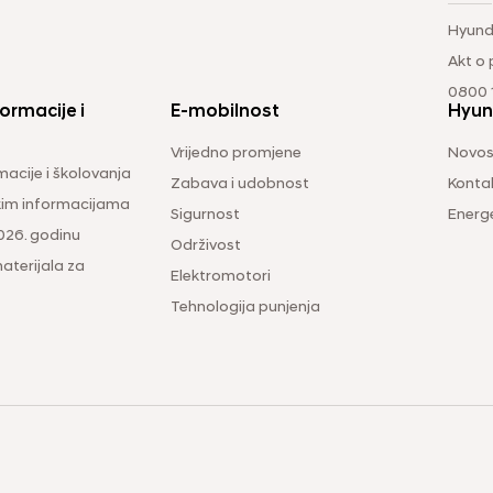
Hyund
Akt o
0800 1
ormacije i
E-mobilnost
Hyun
Vrijedno promjene
Novos
macije i školovanja
Zabava i udobnost
Konta
čkim informacijama
Sigurnost
Energ
026. godinu
Održivost
aterijala za
Elektromotori
Tehnologija punjenja