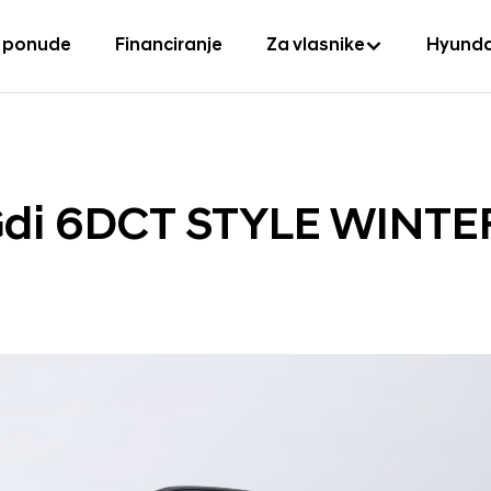
 ponude
Financiranje
Za vlasnike
Hyunda
 Gdi 6DCT STYLE WINTE