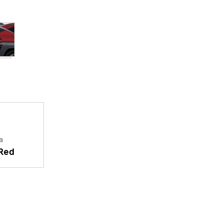
a
 Red