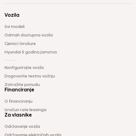
Vozila
Svi modeli
Odmah dostupna vozila
Cjenici i brošure
Hyundai 5 godina jamstva
Konfigurirajte vozilo
Dogovorite testnu vožnju
Zatražite ponudu
Financiranje
O financiranju
Izračun rate leasinga
Za vlasnike
Održavanje vozila
Održavanje električnih vozila