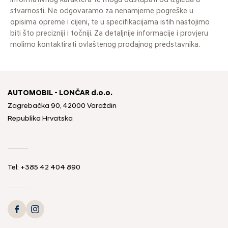
informativnog karaktera te mogu odstupati od izgleda u
stvarnosti. Ne odgovaramo za nenamjerne pogreške u
opisima opreme i cijeni, te u specifikacijama istih nastojimo
biti što precizniji i točniji. Za detaljnije informacije i provjeru
molimo kontaktirati ovlaštenog prodajnog predstavnika.
AUTOMOBIL - LONČAR d.o.o.
Zagrebačka 90, 42000 Varaždin
Republika Hrvatska
Tel:
+385 42 404 890