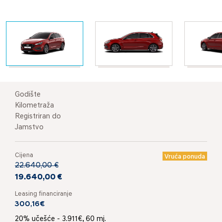
Godište
Kilometraža
Registriran do
Jamstvo
Cijena
Vruća ponuda
22.640,00 €
19.640,00 €
Leasing financiranje
300,16€
20% učešće - 3.911€, 60 mj.