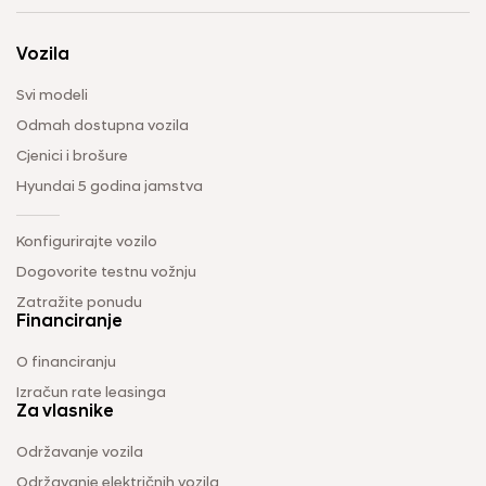
Vozila
Svi modeli
Odmah dostupna vozila
Cjenici i brošure
Hyundai 5 godina jamstva
Konfigurirajte vozilo
Dogovorite testnu vožnju
Zatražite ponudu
Financiranje
O financiranju
Izračun rate leasinga
Za vlasnike
Održavanje vozila
Održavanje električnih vozila