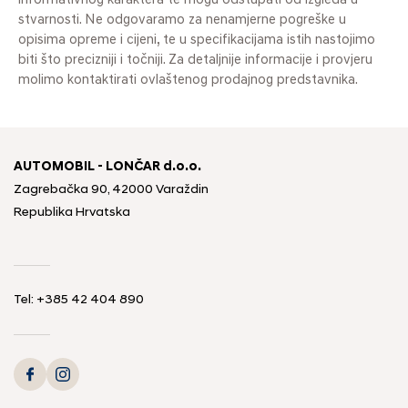
informativnog karaktera te mogu odstupati od izgleda u
stvarnosti. Ne odgovaramo za nenamjerne pogreške u
opisima opreme i cijeni, te u specifikacijama istih nastojimo
biti što precizniji i točniji. Za detaljnije informacije i provjeru
molimo kontaktirati ovlaštenog prodajnog predstavnika.
AUTOMOBIL - LONČAR d.o.o.
Zagrebačka 90, 42000 Varaždin
Republika Hrvatska
Tel:
+385 42 404 890