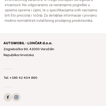
informativnog karaktera te mogu odstupati od izgleda u
stvarnosti. Ne odgovaramo za nenamjerne pogreške u
opisima opreme i cijeni, te u specifikacijama istih nastojimo
biti što precizniji i točniji. Za detaljnije informacije i provjeru
molimo kontaktirati ovlaštenog prodajnog predstavnika.
AUTOMOBIL - LONČAR d.o.o.
Zagrebačka 90, 42000 Varaždin
Republika Hrvatska
Tel:
+385 42 404 890