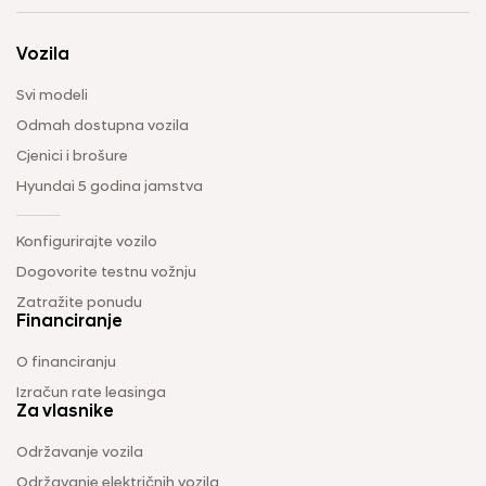
Vozila
Svi modeli
Odmah dostupna vozila
Cjenici i brošure
Hyundai 5 godina jamstva
Konfigurirajte vozilo
Dogovorite testnu vožnju
Zatražite ponudu
Financiranje
O financiranju
Izračun rate leasinga
Za vlasnike
Održavanje vozila
Održavanje električnih vozila