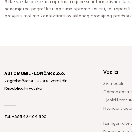
Slike vozila, prikazana oprema i cijene su informativnog kar
nenamjerne pogreške u opisima opreme i cijeni, te u specifikaci
provjeru molimo kontaktirati ovlaštenog prodajnog predstav
Vozila
AUTOMOBIL - LONČAR d.o.o.
Zagrebačka 90, 42000 Varaždin
Svi modeli
Republika Hrvatska
Odmah dostup
Cjenici i brošur
Hyundai 5 god
Tel:
+385 42 404 890
Konfigurirajte 
Dogovorite tes