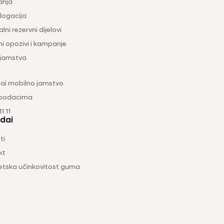
anja
ogacija
lni rezervni dijelovi
ni opozivi i kampanje
 jamstva
ai mobilno jamstvo
 podacima
1 11
dai
ti
kt
etska učinkovitost guma