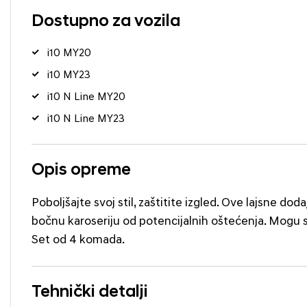
Dostupno za vozila
i10 MY20
i10 MY23
i10 N Line MY20
i10 N Line MY23
Opis opreme
Poboljšajte svoj stil, zaštitite izgled. Ove lajsne do
bočnu karoseriju od potencijalnih oštećenja. Mogu s
Set od 4 komada.
Tehnički detalji