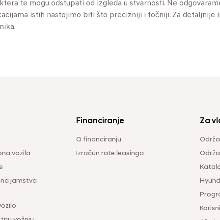
aktera te mogu odstupati od izgleda u stvarnosti. Ne odgovaram
jama istih nastojimo biti što precizniji i točniji. Za detaljnije 
nika.
Financiranje
Za vl
O financiranju
Održa
na vozila
Izračun rate leasinga
Održav
e
Katal
ina jamstva
Hyunda
Progr
vozilo
Korisni
tnu vožnju