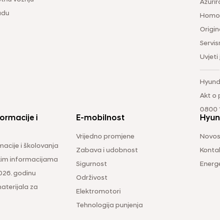
Ažurir
udu
Homol
Origina
Servis
Uvjeti
Hyund
Akt o
0800 1
ormacije i
E-mobilnost
Hyun
Vrijedno promjene
Novos
macije i školovanja
Zabava i udobnost
Konta
čkim informacijama
Sigurnost
Energ
026. godinu
Održivost
aterijala za
Elektromotori
Tehnologija punjenja