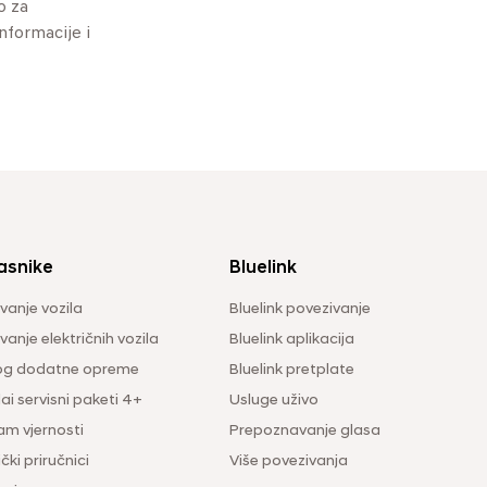
o za
informacije i
asnike
Bluelink
vanje vozila
Bluelink povezivanje
anje električnih vozila
Bluelink aplikacija
og dodatne opreme
Bluelink pretplate
i servisni paketi 4+
Usluge uživo
am vjernosti
Prepoznavanje glasa
čki priručnici
Više povezivanja