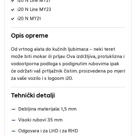
i20 N Line MY21
i20 N Line MY23
i20 N MY21
Opis opreme
Od vrtnog alata do kućnih ljubimaca – neki teret
može biti mokar ili prljav. Ova izdržljiva, protuklizna i
vodootporna podloga s podignutim rubovima ipak
će održati vaš prtljažnik čistim. proizvedena po mjeri
za vaše vozilo i s logoom i20.
Tehnički detalji
Debljina materijala: 1,5 mm
Visoki rubovi 35 mm
Odgovara i za LHD i za RHD