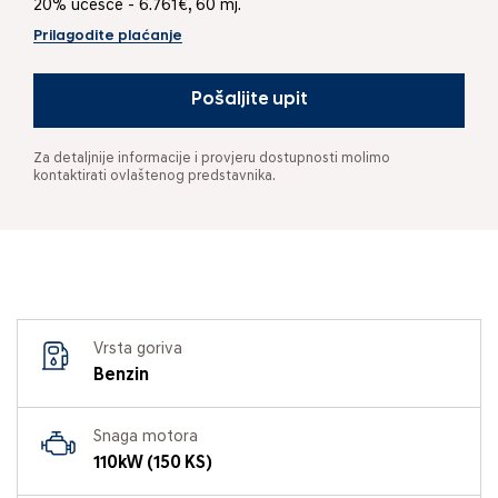
20% učešće - 6.761€, 60 mj.
Prilagodite plaćanje
Pošaljite upit
Za detaljnije informacije i provjeru dostupnosti molimo
kontaktirati ovlaštenog predstavnika.
Vrsta goriva
Benzin
Snaga motora
110kW (150 KS)