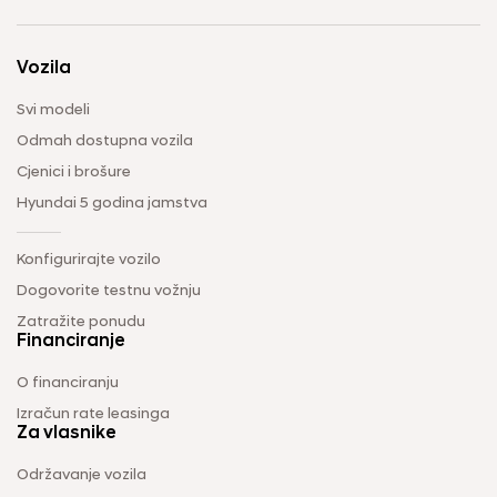
Vozila
Svi modeli
Odmah dostupna vozila
Cjenici i brošure
Hyundai 5 godina jamstva
Konfigurirajte vozilo
Dogovorite testnu vožnju
Zatražite ponudu
Financiranje
O financiranju
Izračun rate leasinga
Za vlasnike
Održavanje vozila