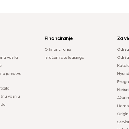
Financiranje
Za vl
O financiranju
Održa
na vozila
Izračun rate leasinga
Održav
e
Katal
ina jamstva
Hyunda
Progr
vozilo
Korisni
tnu vožnju
Ažurir
udu
Homol
Origina
Servis