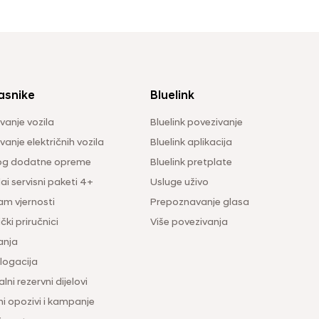
asnike
Bluelink
vanje vozila
Bluelink povezivanje
anje električnih vozila
Bluelink aplikacija
og dodatne opreme
Bluelink pretplate
i servisni paketi 4+
Usluge uživo
am vjernosti
Prepoznavanje glasa
čki priručnici
Više povezivanja
anja
ogacija
lni rezervni dijelovi
ni opozivi i kampanje