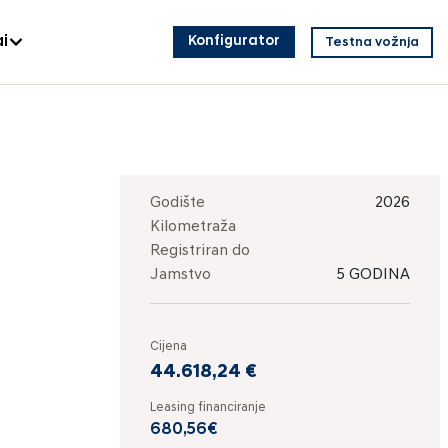
i
Konfigurator
Testna vožnja
Godište
2026
Kilometraža
Registriran do
Jamstvo
5 GODINA
Cijena
44.618,24 €
Leasing financiranje
680,56€