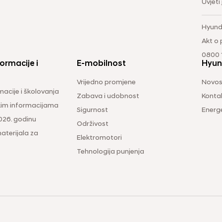
Uvjeti
Hyund
Akt o
0800 1
ormacije i
E-mobilnost
Hyun
Vrijedno promjene
Novos
macije i školovanja
Zabava i udobnost
Konta
čkim informacijama
Sigurnost
Energ
026. godinu
Održivost
aterijala za
Elektromotori
Tehnologija punjenja