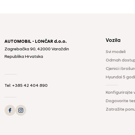
Vozila
AUTOMOBIL - LONČAR d.o.o.
Zagrebačka 90, 42000 Varaždin
Svi modeli
Republika Hrvatska
Odmah dostup
Cjenici i brošur
Hyundai 5 god
Tel:
+385 42 404 890
Konfigurirajte 
Dogovorite tes
Zatražite pon