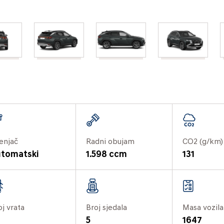
enjač
Radni obujam
CO2 (g/km)
tomatski
1.598 ccm
131
oj vrata
Broj sjedala
Masa vozila
5
1647