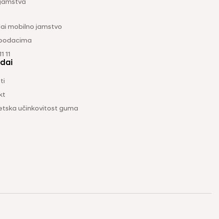
 jamstva
ai mobilno jamstvo
 podacima
1 11
dai
ti
kt
etska učinkovitost guma