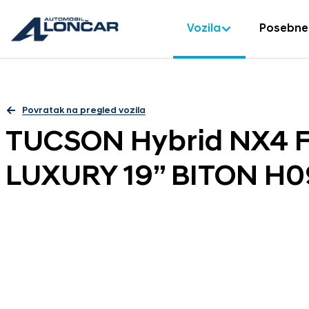
Vozila
Posebne
Povratak na pregled vozila
TUCSON Hybrid NX4 F
LUXURY 19” BITON H0