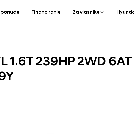
 ponude
Financiranje
Za vlasnike
Hyunda
L 1.6T 239HP 2WD 6AT
9Y