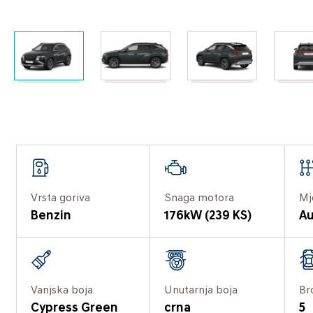
Vrsta goriva
Snaga motora
Mj
Benzin
176kW (239 KS)
Au
Vanjska boja
Unutarnja boja
Br
Cypress Green
crna
5