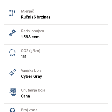
Mjenjač
Ručni (6 brzina)
Radni obujam
1.598 ccm
CO2 (g/km)
151
Vanjska boja
Cyber Gray
Unutarnja boja
Crna
Broj vrata